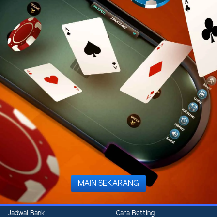
MAIN SEKARANG
Jadwal Bank
Cara Betting