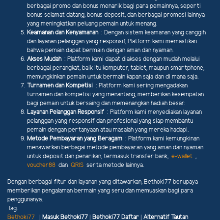
berbagai promo dan bonus menarik bagi para pemainnya, seperti
bonus selamat datang, bonus deposit, dan berbagai promosi lainnya
yang meningkatkan peluang pemain untuk menang.
Keamanan dan Kenyamanan
: Dengan sistem keamanan yang canggih
dan layanan pelanggan yang responsif, Platform kami memastikan
bahwa pemain dapat bermain dengan aman dan nyaman.
Akses Mudah
: Platform kami dapat diakses dengan mudah melalui
berbagai perangkat, baik itu komputer, tablet, maupun smartphone,
memungkinkan pemain untuk bermain kapan saja dan di mana saja.
Turnamen dan Kompetisi
: Platform kami sering mengadakan
turnamen dan kompetisi yang menantang, memberikan kesempatan
bagi pemain untuk bersaing dan memenangkan hadiah besar.
Layanan Pelanggan Responsif
: Platform kami menyediakan layanan
pelanggan yang responsif dan profesional yang siap membantu
pemain dengan pertanyaan atau masalah yang mereka hadapi.
Metode Pembayaran yang Beragam
: Platform kami kemungkinan
menawarkan berbagai metode pembayaran yang aman dan nyaman
untuk deposit dan penarikan, termasuk transfer bank,
e-wallet
,
voucher88
dan
QRIS
serta metode lainnya.
Dengan berbagai fitur dan layanan yang ditawarkan, Bethoki77 berupaya
memberikan pengalaman bermain yang seru dan memuaskan bagi para
penggunanya.
Tag:
Bethoki77
| Masuk Bethoki77 | Bethoki77 Daftar | Alternatif Tautan