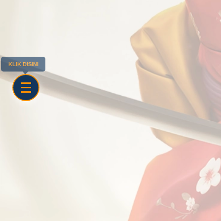
KLIK DISINI