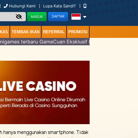
Hubungi Kami
Lupa Kata Sandi?
DAFTAR
KAS
TEMBAK IKAN
REFERRAL
PROMOSI
rbaru GameCuan Eksklusif hanya di BETHOKI77 , 100% g
mah hanya menggunakan smartphone. Tidak