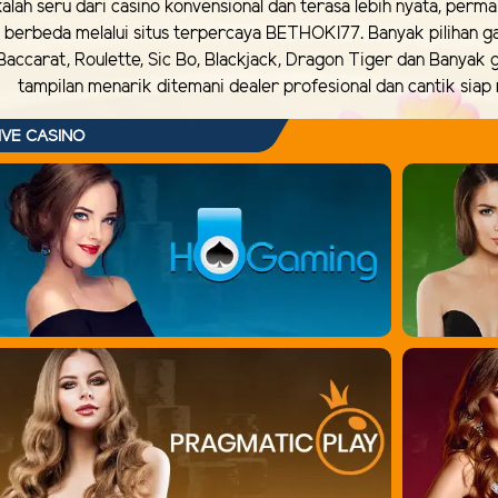
kalah seru dari casino konvensional dan terasa lebih nyata, perm
berbeda melalui situs terpercaya BETHOKI77. Banyak pilihan ga
Baccarat, Roulette, Sic Bo, Blackjack, Dragon Tiger dan Banyak 
tampilan menarik ditemani dealer profesional dan cantik sia
IVE CASINO