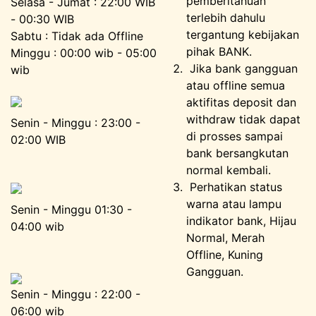
pemberitahuan
Selasa - Jumat : 22:00 WIB
terlebih dahulu
- 00:30 WIB
tergantung kebijakan
Sabtu : Tidak ada Offline
pihak BANK.
Minggu : 00:00 wib - 05:00
Jika bank gangguan
wib
atau offline semua
aktifitas deposit dan
withdraw tidak dapat
Senin - Minggu : 23:00 -
di prosses sampai
02:00 WIB
bank bersangkutan
normal kembali.
Perhatikan status
warna atau lampu
Senin - Minggu 01:30 -
indikator bank, Hijau
04:00 wib
Normal, Merah
Offline, Kuning
Gangguan.
Senin - Minggu : 22:00 -
06:00 wib