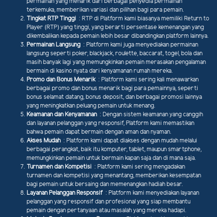
permainan yang menarik dari berbagai penyedia permainan
terkemuka, memberikan variasi dan pilihan bagi para pemain.
Tingkat RTP Tinggi
: RTP di Platform kami biasanya memiliki Return to
Player (RTP) yang tinggi, yang berarti persentase kemenangan yang
dikembalikan kepada pemain lebih besar dibandingkan platform lainnya.
Permainan Langsung
: Platform kami juga menyediakan permainan
langsung seperti poker, blackjack, roulette, baccarat, togel, bola dan
masih banyak lagi yang memungkinkan pemain merasakan pengalaman
bermain di kasino nyata dari kenyamanan rumah mereka.
Promo dan Bonus Menarik
: Platform kami sering kali menawarkan
berbagai promo dan bonus menarik bagi para pemainnya, seperti
bonus selamat datang, bonus deposit, dan berbagai promosi lainnya
yang meningkatkan peluang pemain untuk menang.
Keamanan dan Kenyamanan
: Dengan sistem keamanan yang canggih
dan layanan pelanggan yang responsif, Platform kami memastikan
bahwa pemain dapat bermain dengan aman dan nyaman.
Akses Mudah
: Platform kami dapat diakses dengan mudah melalui
berbagai perangkat, baik itu komputer, tablet, maupun smartphone,
memungkinkan pemain untuk bermain kapan saja dan di mana saja.
Turnamen dan Kompetisi
: Platform kami sering mengadakan
turnamen dan kompetisi yang menantang, memberikan kesempatan
bagi pemain untuk bersaing dan memenangkan hadiah besar.
Layanan Pelanggan Responsif
: Platform kami menyediakan layanan
pelanggan yang responsif dan profesional yang siap membantu
pemain dengan pertanyaan atau masalah yang mereka hadapi.