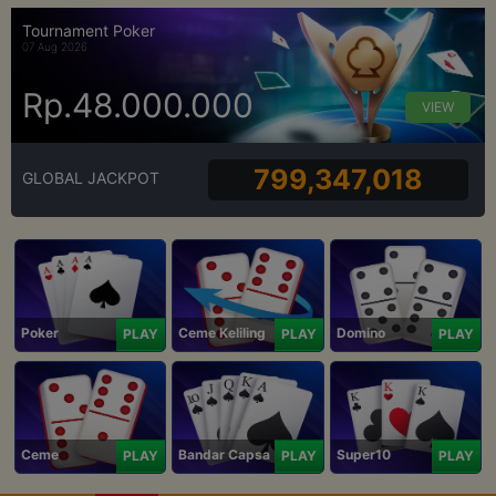
Tournament Poker
07 Aug 2026
Rp.48.000.000
VIEW
799,347,018
GLOBAL JACKPOT
Poker
Ceme Keliling
Domino
PLAY
PLAY
PLAY
Ceme
Bandar Capsa
Super10
PLAY
PLAY
PLAY