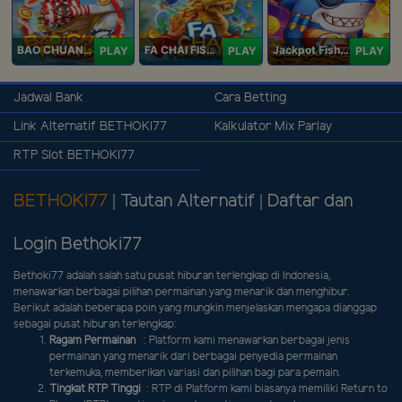
BAO CHUAN FISHING
FA CHAI FISHING
Jackpot Fishing Jili
PLAY
PLAY
PLAY
Jadwal Bank
Cara Betting
Link Alternatif BETHOKI77
Kalkulator Mix Parlay
RTP Slot BETHOKI77
BETHOKI77
| Tautan Alternatif | Daftar dan
Login Bethoki77
Bethoki77 adalah salah satu pusat hiburan terlengkap di Indonesia,
menawarkan berbagai pilihan permainan yang menarik dan menghibur.
Berikut adalah beberapa poin yang mungkin menjelaskan mengapa dianggap
sebagai pusat hiburan terlengkap:
Ragam Permainan
: Platform kami menawarkan berbagai jenis
permainan yang menarik dari berbagai penyedia permainan
terkemuka, memberikan variasi dan pilihan bagi para pemain.
Tingkat RTP Tinggi
: RTP di Platform kami biasanya memiliki Return to