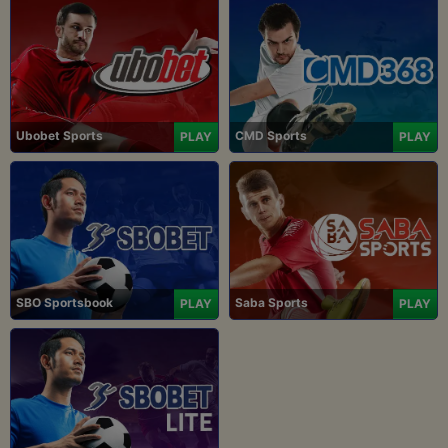
Ubobet Sports
CMD Sports
PLAY
PLAY
SBO Sportsbook
Saba Sports
PLAY
PLAY