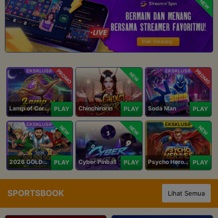
NEW
PROMO
PROMO
NEW
Lamp of Cornucopia
Chinchirorin
Soda Man
PLAY
PLAY
PLAY
NEW
NEW
NEW
2026 GOLDEN GOAL RUSH
Cyber Pinball
Psycho Heroes
PLAY
PLAY
PLAY
SPORTSBOOK
Lihat Semua