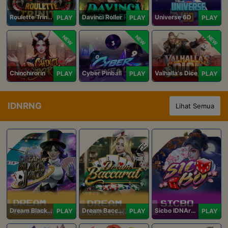
Roulette Trinity
Davinci Roller
Universe 6D
PLAY
PLAY
PLAY
NEW
NEW
NEW
Chinchirorin
Cyber Pinball
Valhalla's Dice
PLAY
PLAY
PLAY
IDNRNG
Lihat Semua
Dream Blackjack
Dream Baccarat
Sicbo IDNArcade
PLAY
PLAY
PLAY